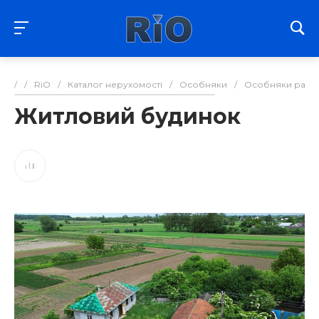
/
/
RiO
/
Каталог нерухомості
/
Особняки
/
Особняки райо
Житловий будинок