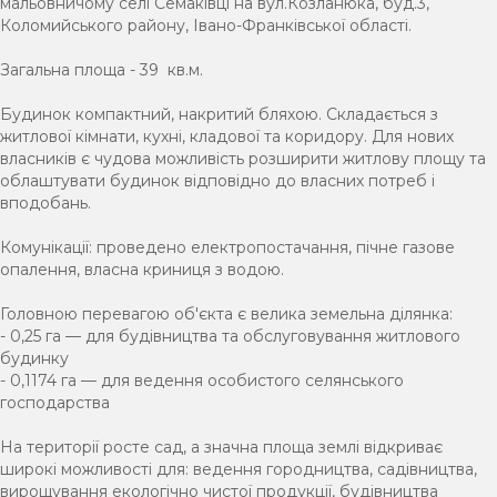
мальовничому селі Семаківці на вул.Козланюка, буд.3,
Коломийського району, Івано-Франківської області.
Загальна площа - 39 кв.м.
Будинок компактний, накритий бляхою. Складається з
житлової кімнати, кухні, кладової та коридору. Для нових
власників є чудова можливість розширити житлову площу та
облаштувати будинок відповідно до власних потреб і
вподобань.
Комунікації: проведено електропостачання, пічне газове
опалення, власна криниця з водою.
Головною перевагою об'єкта є велика земельна ділянка:
- 0,25 га — для будівництва та обслуговування житлового
будинку
- 0,1174 га — для ведення особистого селянського
господарства
На території росте сад, а значна площа землі відкриває
широкі можливості для: ведення городництва, садівництва,
вирощування екологічно чистої продукції, будівництва