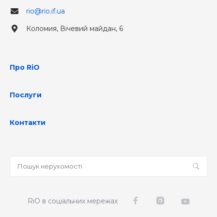
rio@rio.if.ua
Коломия, Вічевий майдан, 6
Про RiO
Послуги
Контакти
RiO в соціальних мережах