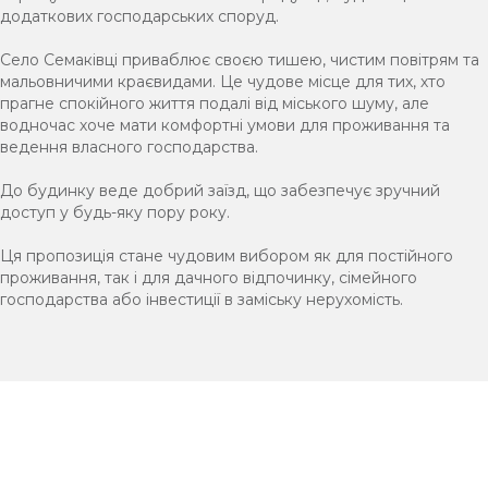
додаткових господарських споруд.
Село Семаківці приваблює своєю тишею, чистим повітрям та
мальовничими краєвидами. Це чудове місце для тих, хто
прагне спокійного життя подалі від міського шуму, але
водночас хоче мати комфортні умови для проживання та
ведення власного господарства.
До будинку веде добрий заїзд, що забезпечує зручний
доступ у будь-яку пору року.
Ця пропозиція стане чудовим вибором як для постійного
проживання, так і для дачного відпочинку, сімейного
господарства або інвестиції в заміську нерухомість.