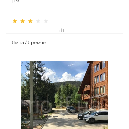
| 1 га
Ямна / Яремче