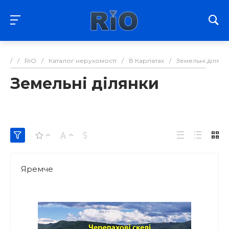
/
/
RiO
/
Каталог нерухомості
/
В Карпатах
/
Земельні ділянк
Земельні ділянки
Яремче