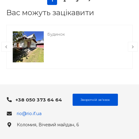
1
2
3
Вас можуть зацікавити
Будинок
+38 050 373 64 64
Зворотній зв'язок
rio@rio.if.ua
Коломия, Вічевий майдан, 6