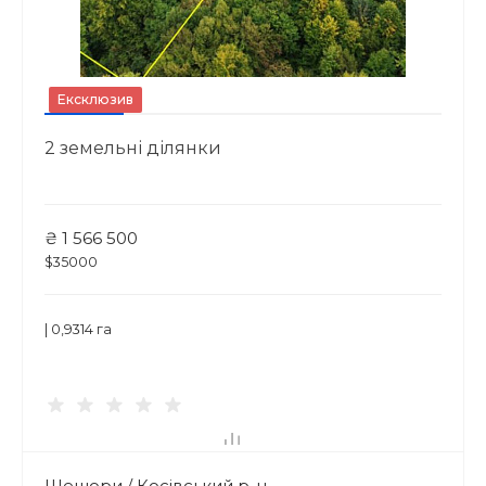
Ексклюзив
2 земельні ділянки
₴ 1 566 500
$35000
| 0,9314 га
Шешори / Косівський р-н