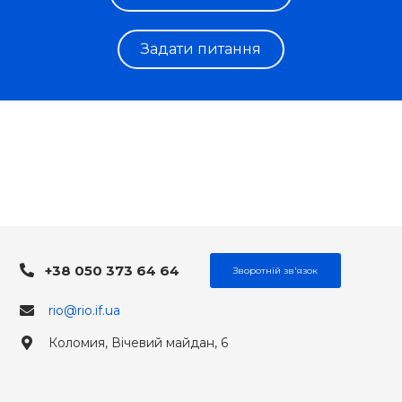
Задати питання
+38 050 373 64 64
Зворотній зв'язок
rio@rio.if.ua
Коломия, Вічевий майдан, 6