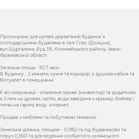
Пропонуємо для купівлі дерев'яний будинок з
господарськими будівлями в селі Спас (Долішнє),
вул.Шургалюка ,буд 39, Коломийського району, Івано-
Франківської області.
Загальна площа - 30,7 кв.м.
В будинку - 2 кімнати, кухня та коридор, є душова кабіна та
біотуалет в помешканні.
Є всі комунікації - опалення газове (конвектор) та додатково
є 2 печі на дровах, світло, вода заведена з криниці, бойлер і
титан на гарячу воду інтернет.
Продаж з меблями та побутовою технікою.
Земельна ділянка, площею - 0,1952 га під будівництво та
поруч 0,3561 га для ведення особистого селянського