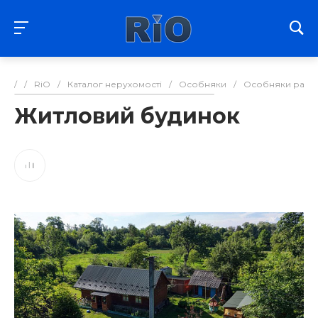
/
/
RiO
/
Каталог нерухомості
/
Особняки
/
Особняки райо
Житловий будинок