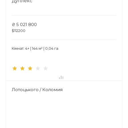
Дуплекс
₴ 5 021 800
$112200
Кімнат: 4+ | 144 м² | 0,04 га
Лотоцького / Коломия