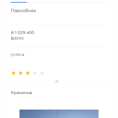
Півособняк
₴ 1 029 400
$23000
| 0.05 га
Кринична