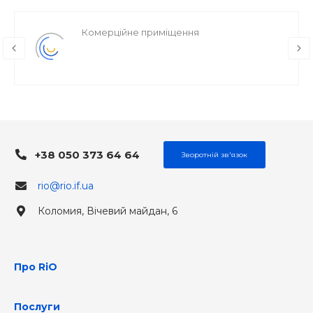
Комерційне приміщення
+38 050 373 64 64
Зворотній зв'язок
rio@rio.if.ua
Коломия, Вічевий майдан, 6
Про RiO