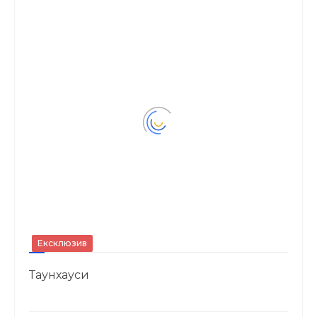
Ексклюзив
Таунхауси