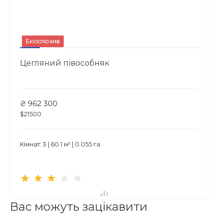
Ексклюзив
Цегляний півособняк
₴ 962 300
$21500
Кімнат: 3 | 60.1 м² | 0.055 га
Вас можуть зацікавити