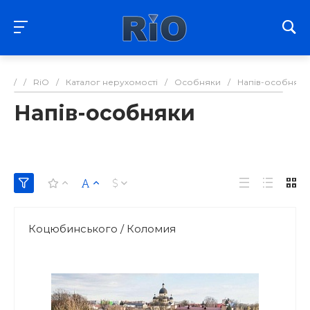
/
/
RiO
/
Каталог нерухомості
/
Особняки
/
Напів-особняки
Напів-особняки
Коцюбинського / Коломия