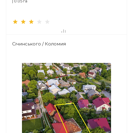
| 0.05 га
Січинського / Коломия