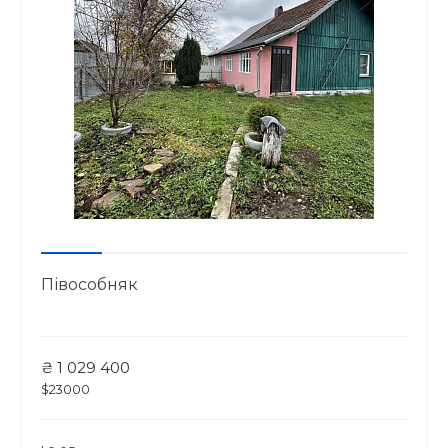
Півособняк
₴ 1 029 400
$23000