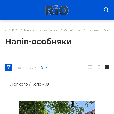
/
/
RiO
/
Каталог нерухомості
/
Особняки
/
Напів-особняки
Напів-особняки
Лепкого / Коломия