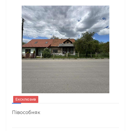
Ексклюзив
Півособняк