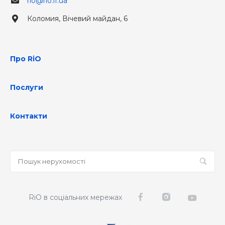
rio@rio.if.ua
Коломия, Вічевий майдан, 6
Про RiO
Послуги
Контакти
RiO в соціальних мережах